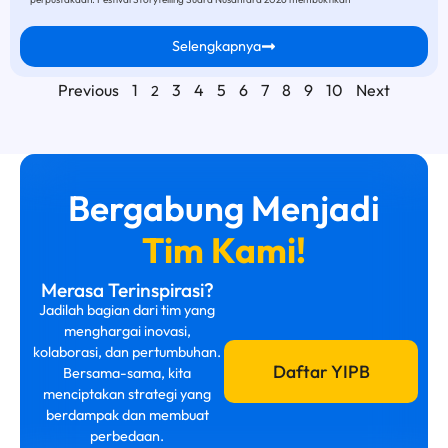
Selengkapnya
Previous
1
3
4
5
6
7
8
9
10
Next
2
Bergabung Menjadi
Tim Kami!
Merasa Terinspirasi?
Jadilah bagian dari tim yang
menghargai inovasi,
kolaborasi, dan pertumbuhan.
Daftar YIPB
Bersama-sama, kita
menciptakan strategi yang
berdampak dan membuat
perbedaan.