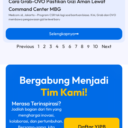
Cara Grab-OVO Pastikan Gizi Aman Lewat
Command Center MBG
Medcom.id, Jakarta – Program CSR tak lagi soal bantuan biasa. Kini, Grab dan OVO
membawa pengawasan gizi ke level baru
Selengkapnya
Previous
1
2
3
4
5
6
7
8
10
Next
9
Bergabung Menjadi
Tim Kami!
Merasa Terinspirasi?
Jadilah bagian dari tim yang
menghargai inovasi,
kolaborasi, dan pertumbuhan.
Daftar YIPB
Bersama-sama, kita