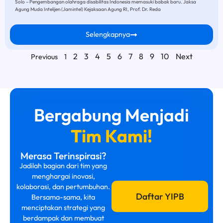
Solo – Pengembangan olahraga disabilitas Indonesia memasuki babak baru. Jaksa
Agung Muda Intelijen (Jamintel) Kejaksaan Agung RI, Prof. Dr. Reda
Selengkapnya
2
3
4
5
6
7
8
9
10
Next
Previous
1
Bergabung Menjadi
Tim Kami!
Merasa Terinspirasi?
Jadilah bagian dari tim yang
menghargai inovasi,
kolaborasi, dan pertumbuhan.
Daftar YIPB
Bersama-sama, kita
menciptakan strategi yang
berdampak dan membuat