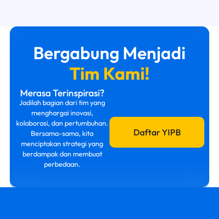
Bergabung Menjadi
Tim Kami!
Merasa Terinspirasi?
Jadilah bagian dari tim yang
menghargai inovasi,
kolaborasi, dan pertumbuhan.
Daftar YIPB
Bersama-sama, kita
menciptakan strategi yang
berdampak dan membuat
perbedaan.