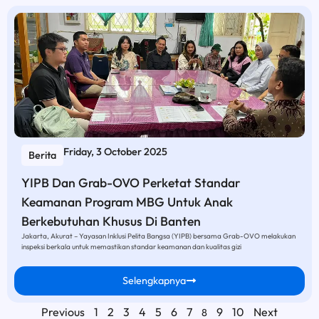
Friday, 3 October 2025
Berita
YIPB Dan Grab-OVO Perketat Standar
Keamanan Program MBG Untuk Anak
Berkebutuhan Khusus Di Banten
Jakarta, Akurat – Yayasan Inklusi Pelita Bangsa (YIPB) bersama Grab-OVO melakukan
inspeksi berkala untuk memastikan standar keamanan dan kualitas gizi
Selengkapnya
Previous
1
2
3
4
5
6
7
9
10
Next
8