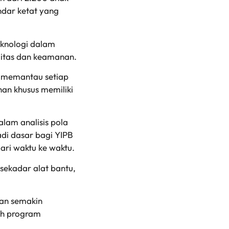
ndar ketat yang
eknologi dalam
litas dan keamanan.
a memantau setiap
han khusus memiliki
lam analisis pola
adi dasar bagi YIPB
ari waktu ke waktu.
sekadar alat bantu,
nan semakin
kah program