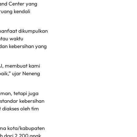
and Center yang
ruang kendali
 manfaat dikumpulkan
ntau waktu
 dan kebersihan yang
 AI, membuat kami
aik,” ujar Neneng
iman, tetapi juga
 standar kebersihan
 diakses oleh tim
lima kota/kabupaten
h dari 2.200 anak