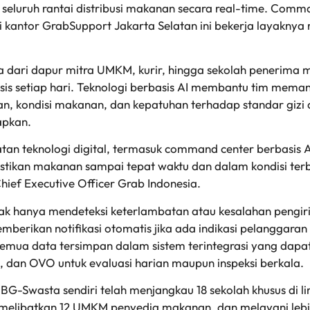
eluruh rantai distribusi makanan secara real-time. Comm
di kantor GrabSupport Jakarta Selatan ini bekerja layaknya 
ata dari dapur mitra UMKM, kurir, hingga sekolah penerima
isis setiap hari. Teknologi berbasis AI membantu tim mema
n, kondisi makanan, dan kepatuhan terhadap standar gizi
apkan.
an teknologi digital, termasuk command center berbasis
tikan makanan sampai tepat waktu dan dalam kondisi terb
hief Executive Officer Grab Indonesia.
 tak hanya mendeteksi keterlambatan atau kesalahan pengir
erikan notifikasi otomatis jika ada indikasi pelanggaran
 Semua data tersimpan dalam sistem terintegrasi yang dapat
, dan OVO untuk evaluasi harian maupun inspeksi berkala.
G-Swasta sendiri telah menjangkau 18 sekolah khusus di 
 melibatkan 12 UMKM penyedia makanan, dan melayani lebi