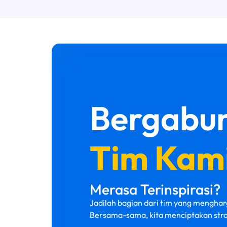
Bergabun
Tim Kami
Merasa Terinspirasi?
Jadilah bagian dari tim yang menghar
Bersama-sama, kita menciptakan str