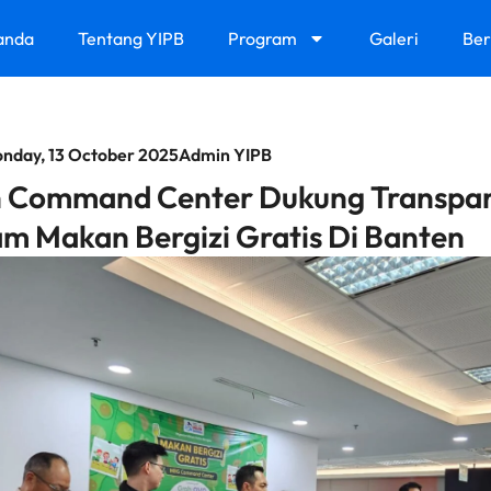
anda
Tentang YIPB
Program
Galeri
Ber
nday, 13 October 2025
Admin YIPB
n Command Center Dukung Transpar
m Makan Bergizi Gratis Di Banten