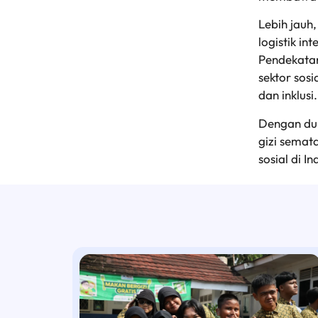
Lebih jauh
logistik i
Pendekatan
sektor sosi
dan inklusi.
Dengan duk
gizi semat
sosial di I