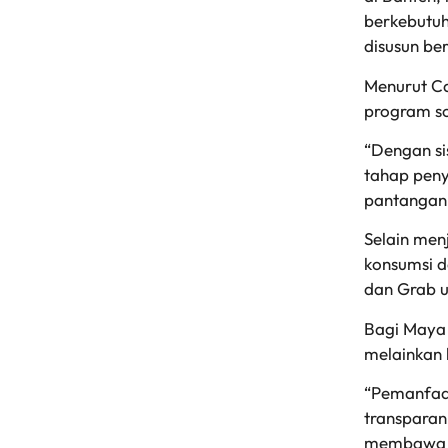
berkebutuh
disusun be
Menurut Ca
program so
“Dengan si
tahap peny
pantangan 
Selain men
konsumsi d
dan Grab u
Bagi Maya 
melainkan 
“Pemanfaat
transparan
membawa d