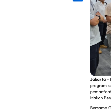
Jakarta
– 
program so
pemanfaata
Makan Berg
Bersama G