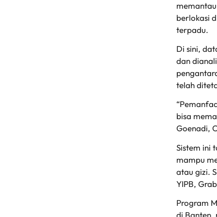
memantau s
berlokasi 
terpadu.
Di sini, d
dan dianal
pengantara
telah ditet
“Pemanfaat
bisa memas
Goenadi, C
Sistem ini
mampu memb
atau gizi.
YIPB, Grab
Program MB
di Banten,