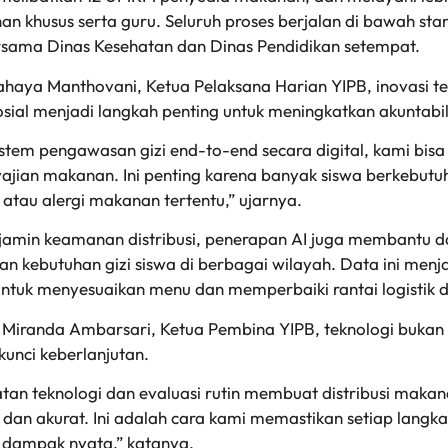
an khusus serta guru. Seluruh proses berjalan di bawah sta
rsama Dinas Kesehatan dan Dinas Pendidikan setempat.
haya Manthovani, Ketua Pelaksana Harian YIPB, inovasi t
sial menjadi langkah penting untuk meningkatkan akuntabi
stem pengawasan gizi end-to-end secara digital, kami bis
ajian makanan. Ini penting karena banyak siswa berkebutu
atau alergi makanan tertentu,” ujarnya.
jamin keamanan distribusi, penerapan AI juga membantu da
an kebutuhan gizi siswa di berbagai wilayah. Data ini menj
ntuk menyesuaikan menu dan memperbaiki rantai logistik d
Miranda Ambarsari, Ketua Pembina YIPB, teknologi bukan 
kunci keberlanjutan.
an teknologi dan evaluasi rutin membuat distribusi maka
 dan akurat. Ini adalah cara kami memastikan setiap lang
ampak nyata,” katanya.