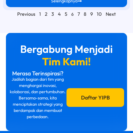
Selengkapnya
Previous
1
2
3
4
5
7
8
9
10
Next
6
Bergabung Menjadi
Tim Kami!
Merasa Terinspirasi?
Jadilah bagian dari tim yang
menghargai inovasi,
kolaborasi, dan pertumbuhan.
Daftar YIPB
Bersama-sama, kita
menciptakan strategi yang
berdampak dan membuat
perbedaan.