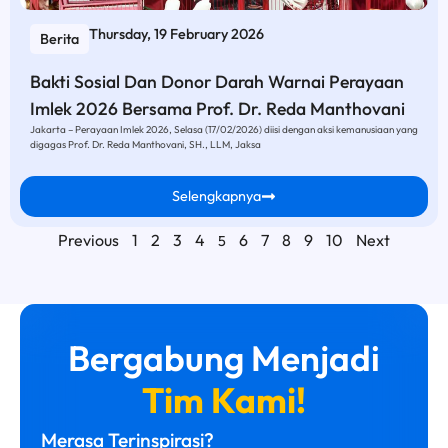
Thursday, 19 February 2026
Berita
Bakti Sosial Dan Donor Darah Warnai Perayaan
Imlek 2026 Bersama Prof. Dr. Reda Manthovani
Jakarta – Perayaan Imlek 2026, Selasa (17/02/2026) diisi dengan aksi kemanusiaan yang
digagas Prof. Dr. Reda Manthovani, SH., LLM, Jaksa
Selengkapnya
Previous
1
2
3
4
6
7
8
9
10
Next
5
Bergabung Menjadi
Tim Kami!
Merasa Terinspirasi?