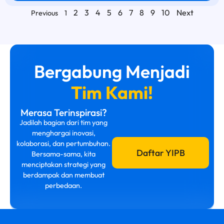
2
3
4
5
6
7
8
9
10
Next
Previous
1
Bergabung Menjadi
Tim Kami!
Merasa Terinspirasi?
Jadilah bagian dari tim yang
menghargai inovasi,
kolaborasi, dan pertumbuhan.
Daftar YIPB
Bersama-sama, kita
menciptakan strategi yang
berdampak dan membuat
perbedaan.