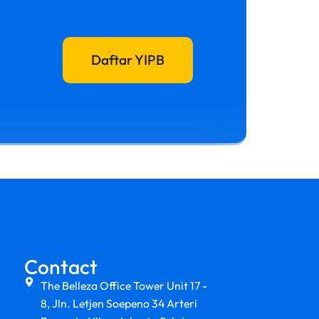
Daftar YIPB
Contact
The Belleza Office Tower Unit 17 -
8, Jln. Letjen Soepeno 34 Arteri