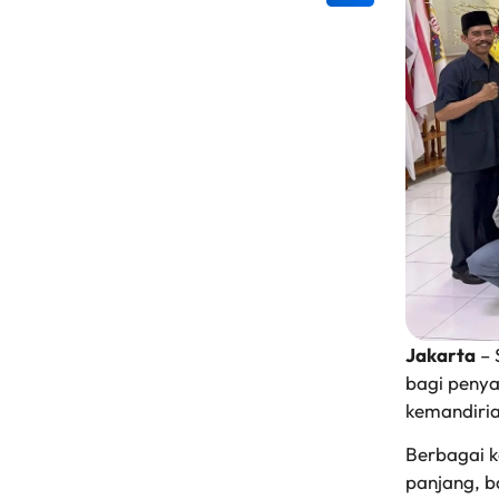
Jakarta
– 
bagi penya
kemandiria
Berbagai k
panjang, b