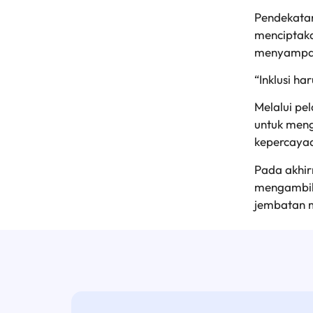
Pendekatan
menciptaka
menyampa
“Inklusi h
Melalui pel
untuk meng
kepercayaa
Pada akhir
mengambil 
jembatan m