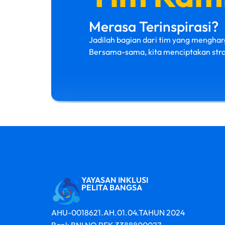
Merasa Terinspirasi?
Jadilah bagian dari tim yang menghar
Bersama-sama, kita menciptakan str
YAYASAN INKLUSI
PELITA BANGSA
AHU-0018621.AH.01.04.TAHUN 2024