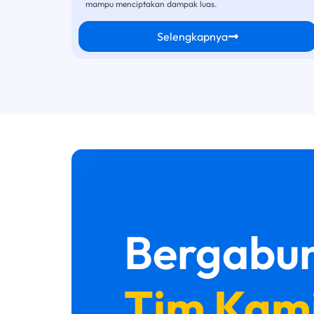
mampu menciptakan dampak luas.
Selengkapnya
Bergabun
Tim Kami