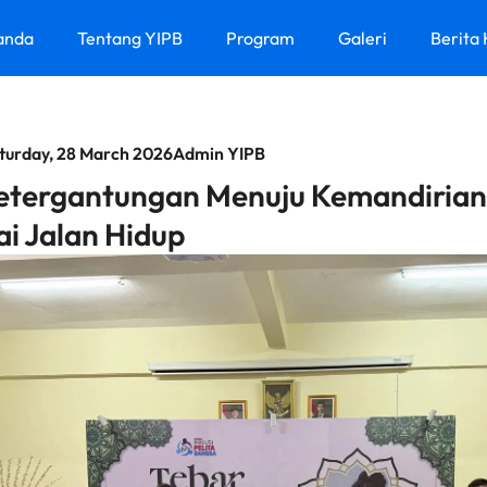
anda
Tentang YIPB
Program
Galeri
Berita
turday, 28 March 2026
Admin YIPB
etergantungan Menuju Kemandirian:
i Jalan Hidup